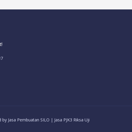
t!
37
 by Jasa Pembuatan SILO | Jasa PJK3 Riksa Uji