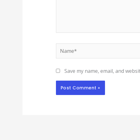
Name*
Save my name, email, and websit