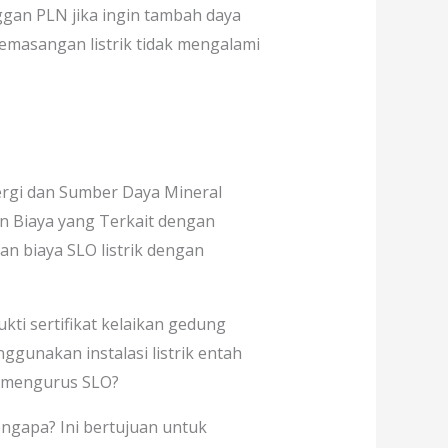
ggan PLN jika ingin tambah daya
pemasangan listrik tidak mengalami
nergi dan Sumber Daya Mineral
n Biaya yang Terkait dengan
an biaya SLO listrik dengan
ti sertifikat kelaikan gedung
gunakan instalasi listrik entah
k mengurus SLO?
engapa? Ini bertujuan untuk