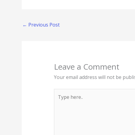
←
Previous Post
Leave a Comment
Your email address will not be publi
Type
here..