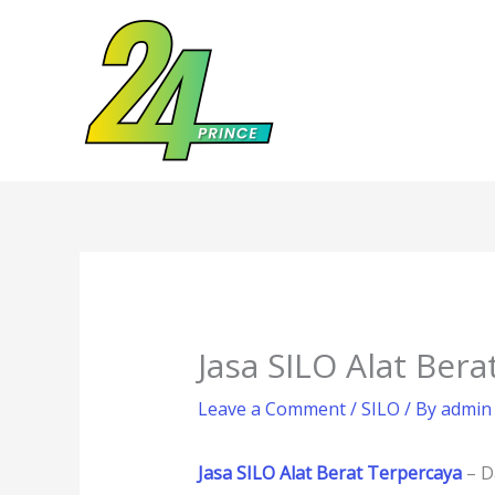
Skip
to
content
Jasa SILO Alat Ber
Leave a Comment
/
SILO
/ By
admin
Jasa SILO Alat Berat Terpercaya
– Da