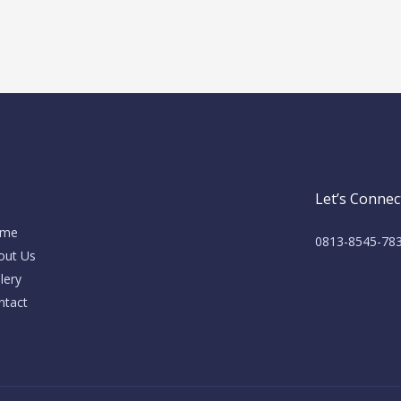
Let’s Connec
me
0813-8545-78
out Us
lery
ntact