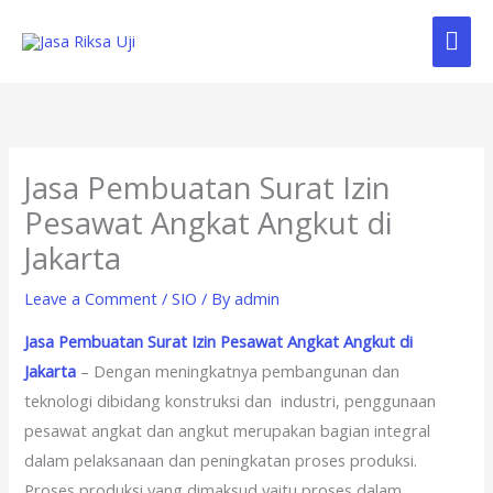
Skip
Mai
to
content
Me
Jasa Pembuatan Surat Izin
Pesawat Angkat Angkut di
Jakarta
Leave a Comment
/
SIO
/ By
admin
Jasa Pembuatan Surat Izin Pesawat Angkat Angkut di
Jakarta
– Dengan meningkatnya pembangunan dan
teknologi dibidang konstruksi dan industri, penggunaan
pesawat angkat dan angkut merupakan bagian integral
dalam pelaksanaan dan peningkatan proses produksi.
Proses produksi yang dimaksud yaitu proses dalam